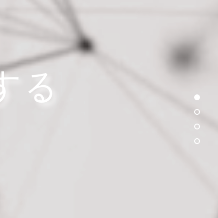
する
sectio
recen
about
Sectio