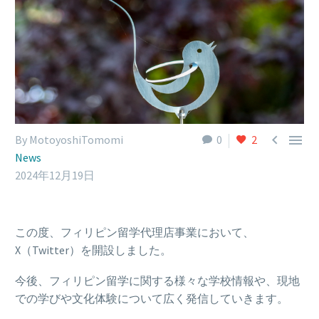


By MotoyoshiTomomi
0
2
News
2024年12月19日
この度、フィリピン留学代理店事業において、
X（Twitter）を開設しました。
今後、フィリピン留学に関する様々な学校情報や、現地
での学びや文化体験について広く発信していきます。