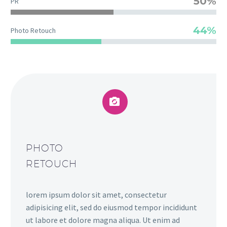
50%
PR
44%
Photo Retouch


PHOTO
RETOUCH
lorem ipsum dolor sit amet, consectetur
adipisicing elit, sed do eiusmod tempor incididunt
ut labore et dolore magna aliqua. Ut enim ad